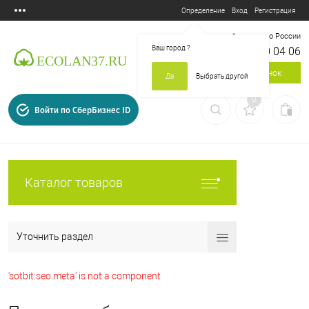
Вход
Регистрация
Определение
Бесплатный звонок по России
Ваш город
?
8 800 700 04 06
Заказать звонок
Да
Выбрать другой
0
Войти по СберБизнес ID
Каталог товаров
Уточнить раздел
'sotbit:seo.meta' is not a component