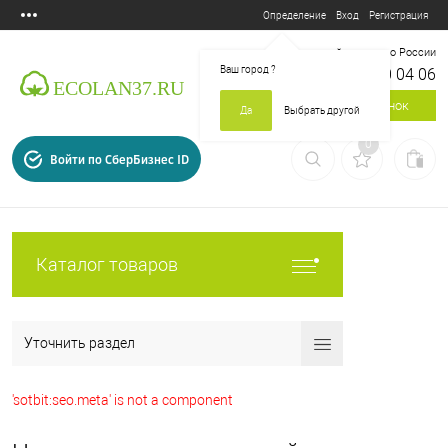
Вход
Регистрация
Определение
Бесплатный звонок по России
Ваш город
?
8 800 700 04 06
Заказать звонок
Да
Выбрать другой
0
Войти по СберБизнес ID
Каталог товаров
Уточнить раздел
'sotbit:seo.meta' is not a component