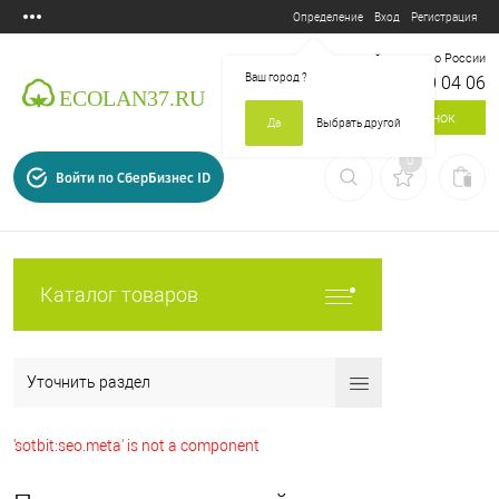
Вход
Регистрация
Определение
Бесплатный звонок по России
Ваш город
?
8 800 700 04 06
Заказать звонок
Да
Выбрать другой
0
Войти по СберБизнес ID
Каталог товаров
Уточнить раздел
'sotbit:seo.meta' is not a component