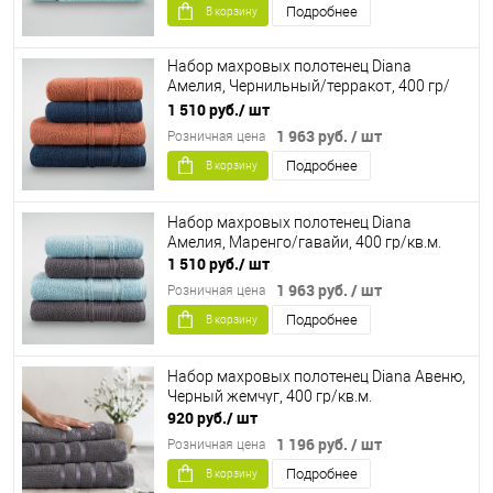
Подробнее
В корзину
Набор махровых полотенец Diana
Амелия, Чернильный/терракот, 400 гр/
кв.м.
1 510 руб.
/ шт
1 963 руб.
/ шт
Розничная цена
Подробнее
В корзину
Набор махровых полотенец Diana
Амелия, Маренго/гавайи, 400 гр/кв.м.
1 510 руб.
/ шт
1 963 руб.
/ шт
Розничная цена
Подробнее
В корзину
Набор махровых полотенец Diana Авеню,
Черный жемчуг, 400 гр/кв.м.
920 руб.
/ шт
1 196 руб.
/ шт
Розничная цена
Подробнее
В корзину