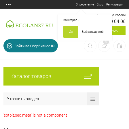
Вход
Регистрация
Определение
Бесплатный звонок по России
Ваш город
?
8 800 700 04 06
Заказать звонок
Да
Выбрать другой
0
Войти по СберБизнес ID
Каталог товаров
Уточнить раздел
'sotbit:seo.meta' is not a component