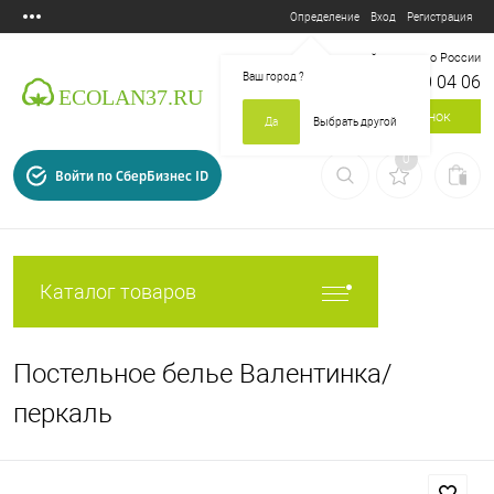
Вход
Регистрация
Определение
Бесплатный звонок по России
Ваш город
?
8 800 700 04 06
Заказать звонок
Да
Выбрать другой
0
Войти по СберБизнес ID
Каталог товаров
Постельное белье Валентинка/
перкаль