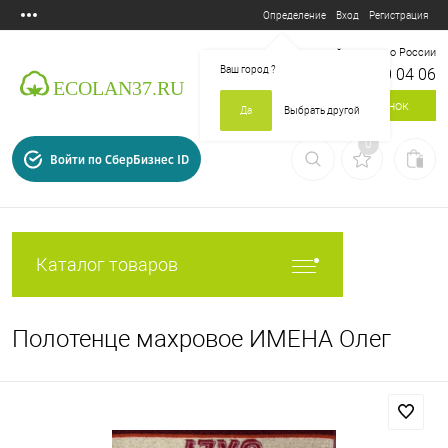
Вход
Регистрация
Определение
Бесплатный звонок по России
Ваш город
?
8 800 700 04 06
Заказать звонок
Да
Выбрать другой
0
Войти по СберБизнес ID
Каталог товаров
Полотенце махровое ИМЕНА Олег