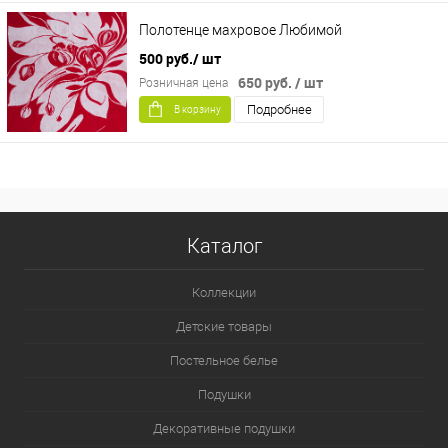
Полотенце махровое Любимой
500 руб.
/ шт
650 руб.
/ шт
Розничная цена
Подробнее
В корзину
Каталог
Коллекции
Детские товары
Постельное белье
Подушки
Декоративные подушки