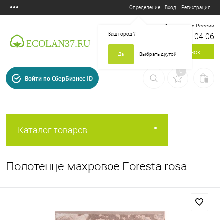
Вход
Регистрация
Определение
Бесплатный звонок по России
Ваш город
?
8 800 700 04 06
Заказать звонок
Да
Выбрать другой
0
Войти по СберБизнес ID
Каталог товаров
Полотенце махровое Foresta rosa