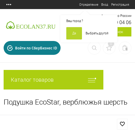
Вход
Регистрация
Определение
Бесплатный звонок по России
Ваш город
?
8 800 700 04 06
Заказать звонок
Да
Выбрать другой
0
Войти по СберБизнес ID
Каталог товаров
Подушка EcoStar, верблюжья шерсть