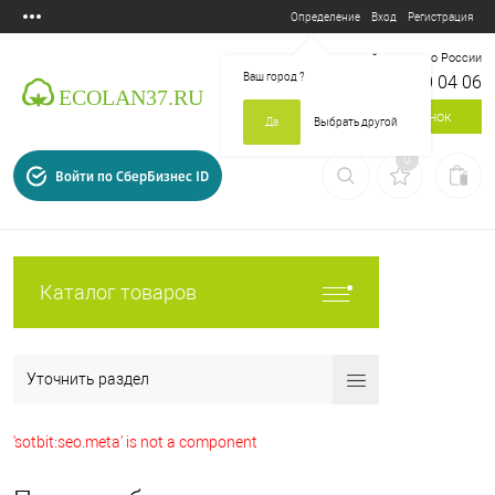
Вход
Регистрация
Определение
Бесплатный звонок по России
Ваш город
?
8 800 700 04 06
Заказать звонок
Да
Выбрать другой
0
Войти по СберБизнес ID
Каталог товаров
Уточнить раздел
'sotbit:seo.meta' is not a component