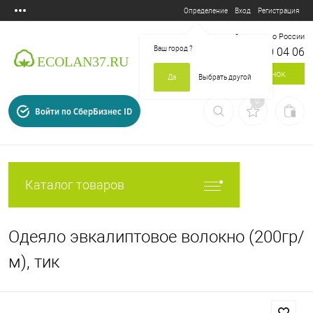
Вход
Регистрация
Определение
Бесплатный звонок по России
Ваш город
?
8 800 700 04 06
Заказать звонок
Да
Выбрать другой
0
Войти по СберБизнес ID
Каталог товаров
Одеяло эвкалиптовое волокно (200гр/
м), тик